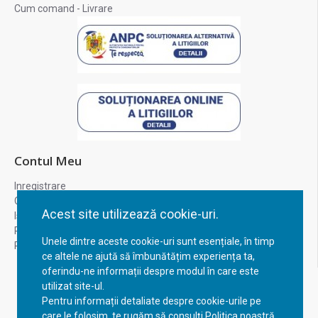
Cum comand - Livrare
Contul Meu
Inregistrare
Contul meu
Acest site utilizează cookie-uri.
Istoric comenzi
Recuperare parola
Unele dintre aceste cookie-uri sunt esențiale, în timp
Returnare produs
ce altele ne ajută să îmbunătățim experiența ta,
oferindu-ne informații despre modul în care este
utilizat site-ul.
Pentru informații detaliate despre cookie-urile pe
care le folosim, te rugăm să consulți Politica noastră