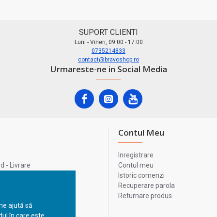
SUPORT CLIENTI
Luni - Vineri, 09:00 - 17:00
0735214833
contact@bravoshop.ro
Urmareste-ne in Social Media
Contul Meu
Inregistrare
 - Livrare
Contul meu
lata
Istoric comenzi
lui
Recuperare parola
Returnare produs
 ne ajută să
ul în care este