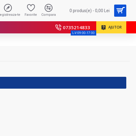
0 produs(e) - 0,00 Lei
registreaza-te
Favorite
Compara
0735214833
AJUTOR
L-V:09:00-17:00