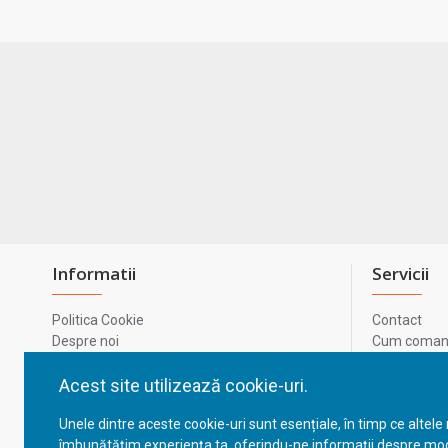
Informatii
Servicii
Politica Cookie
Contact
Despre noi
Cum comand
Termeni si conditii
Metode de p
Confidentialitate
Harta site-u
Acest site utilizează cookie-uri.
Prelucrarea datelor cu caracter personal
ODR
Unele dintre aceste cookie-uri sunt esențiale, în timp ce altele
GDPR - Datele tale
ANPC
îmbunătățim experiența ta, oferindu-ne informații despre mod
ANPC - SAL