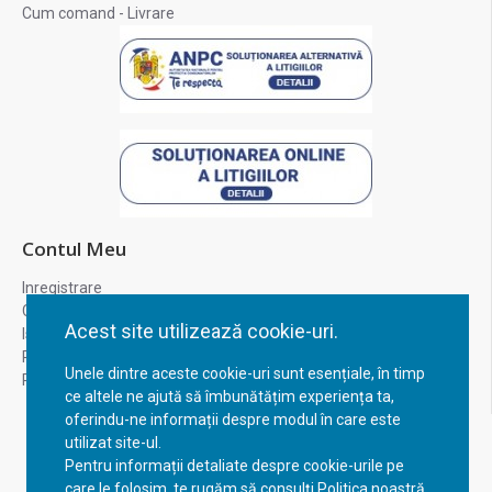
Cum comand - Livrare
Contul Meu
Inregistrare
Contul meu
Acest site utilizează cookie-uri.
Istoric comenzi
Recuperare parola
Unele dintre aceste cookie-uri sunt esențiale, în timp
Returnare produs
ce altele ne ajută să îmbunătățim experiența ta,
oferindu-ne informații despre modul în care este
utilizat site-ul.
Pentru informații detaliate despre cookie-urile pe
care le folosim, te rugăm să consulți Politica noastră