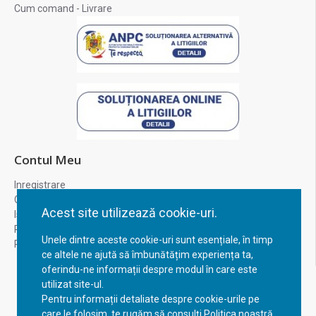
Cum comand - Livrare
Contul Meu
Inregistrare
Contul meu
Acest site utilizează cookie-uri.
Istoric comenzi
Recuperare parola
Unele dintre aceste cookie-uri sunt esențiale, în timp
Returnare produs
ce altele ne ajută să îmbunătățim experiența ta,
oferindu-ne informații despre modul în care este
utilizat site-ul.
Pentru informații detaliate despre cookie-urile pe
care le folosim, te rugăm să consulți Politica noastră