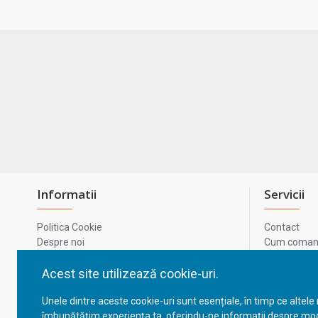
Informatii
Servicii
Politica Cookie
Contact
Despre noi
Cum comand
Termeni si conditii
Metode de p
Confidentialitate
Harta site-u
Acest site utilizează cookie-uri.
Prelucrarea datelor cu caracter personal
ODR
Unele dintre aceste cookie-uri sunt esențiale, în timp ce altele
GDPR - Datele tale
ANPC
îmbunătățim experiența ta, oferindu-ne informații despre mod
ANPC - SAL