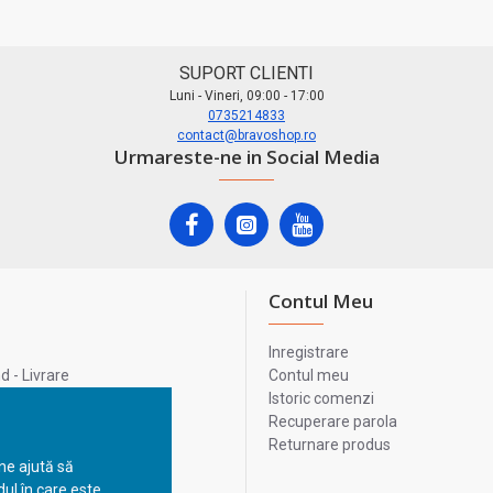
SUPORT CLIENTI
Luni - Vineri, 09:00 - 17:00
0735214833
contact@bravoshop.ro
Urmareste-ne in Social Media
Contul Meu
Inregistrare
 - Livrare
Contul meu
lata
Istoric comenzi
lui
Recuperare parola
Returnare produs
 ne ajută să
ul în care este