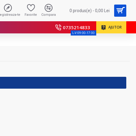
0 produs(e) - 0,00 Lei
registreaza-te
Favorite
Compara
0735214833
AJUTOR
L-V:09:00-17:00