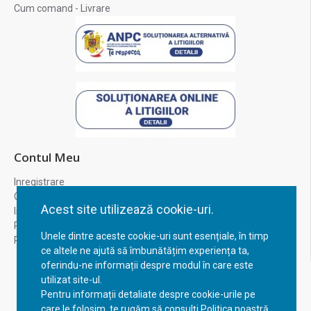
Cum comand - Livrare
Contul Meu
Inregistrare
Contul meu
Acest site utilizează cookie-uri.
Istoric comenzi
Recuperare parola
Unele dintre aceste cookie-uri sunt esențiale, în timp
Returnare produs
ce altele ne ajută să îmbunătățim experiența ta,
oferindu-ne informații despre modul în care este
utilizat site-ul.
Pentru informații detaliate despre cookie-urile pe
care le folosim, te rugăm să consulți Politica noastră