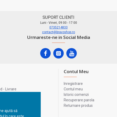
SUPORT CLIENTI
Luni - Vineri, 09:00 - 17:00
0735214833
contact@bravoshop.ro
Urmareste-ne in Social Media
Contul Meu
Inregistrare
 - Livrare
Contul meu
lata
Istoric comenzi
lui
Recuperare parola
Returnare produs
 ne ajută să
ul în care este