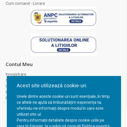
Cum comand - Livrare
Contul Meu
Inregistrare
Contul meu
Acest site utilizează cookie-uri.
Istoric comenzi
Recuperare parola
Unele dintre aceste cookie-uri sunt esențiale, în timp
Returnare produs
ce altele ne ajută să îmbunătățim experiența ta,
oferindu-ne informații despre modul în care este
utilizat site-ul.
Pentru informații detaliate despre cookie-urile pe
care le folosim, te rugăm să consulți Politica noastră