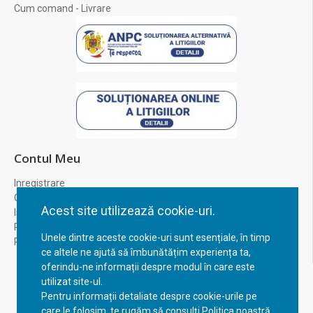
Cum comand - Livrare
Contul Meu
Inregistrare
Contul meu
Acest site utilizează cookie-uri.
Istoric comenzi
Recuperare parola
Unele dintre aceste cookie-uri sunt esențiale, în timp
Returnare produs
ce altele ne ajută să îmbunătățim experiența ta,
oferindu-ne informații despre modul în care este
utilizat site-ul.
Pentru informații detaliate despre cookie-urile pe
care le folosim, te rugăm să consulți Politica noastră