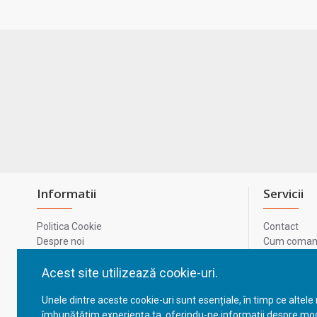
Informatii
Servicii
Politica Cookie
Contact
Despre noi
Cum comand
Termeni si conditii
Metode de p
Confidentialitate
Harta site-u
Acest site utilizează cookie-uri.
Prelucrarea datelor cu caracter personal
ODR
Unele dintre aceste cookie-uri sunt esențiale, în timp ce altele
GDPR - Datele tale
ANPC
îmbunătățim experiența ta, oferindu-ne informații despre mod
ANPC - SAL