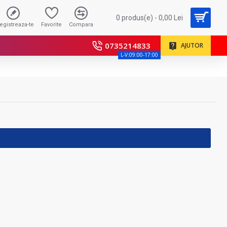
0 produs(e) - 0,00 Lei
registreaza-te
Favorite
Compara
0735214833
AJUTOR
L-V:09:00-17:00