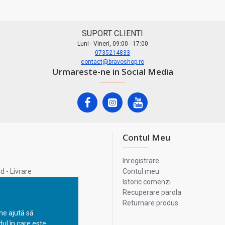
SUPORT CLIENTI
Luni - Vineri, 09:00 - 17:00
0735214833
contact@bravoshop.ro
Urmareste-ne in Social Media
Contul Meu
Inregistrare
 - Livrare
Contul meu
lata
Istoric comenzi
lui
Recuperare parola
Returnare produs
 ne ajută să
ul în care este