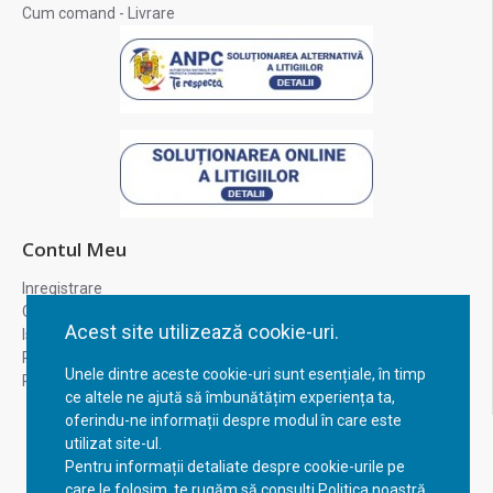
Cum comand - Livrare
Contul Meu
Inregistrare
Contul meu
Acest site utilizează cookie-uri.
Istoric comenzi
Recuperare parola
Unele dintre aceste cookie-uri sunt esențiale, în timp
Returnare produs
ce altele ne ajută să îmbunătățim experiența ta,
oferindu-ne informații despre modul în care este
utilizat site-ul.
Pentru informații detaliate despre cookie-urile pe
care le folosim, te rugăm să consulți Politica noastră