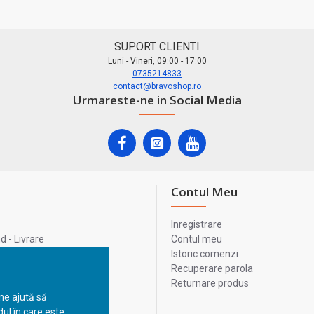
SUPORT CLIENTI
Luni - Vineri, 09:00 - 17:00
0735214833
contact@bravoshop.ro
Urmareste-ne in Social Media
Contul Meu
Inregistrare
 - Livrare
Contul meu
lata
Istoric comenzi
lui
Recuperare parola
Returnare produs
 ne ajută să
ul în care este