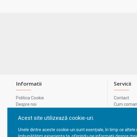
Informatii
Servicii
Politica Cookie
Contact
Despre noi
Cum comand
Termeni si conditii
Metode de p
Confidentialitate
Harta site-u
Acest site utilizează cookie-uri.
Prelucrarea datelor cu caracter personal
ODR
Unele dintre aceste cookie-uri sunt esențiale, în timp ce altele
GDPR - Datele tale
ANPC
îmbunătățim experiența ta, oferindu-ne informații despre mod
ANPC - SAL