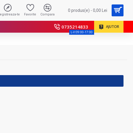
0 produs(e) - 0,00 Lei
registreaza-te
Favorite
Compara
0735214833
AJUTOR
L-V:09:00-17:00