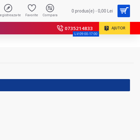
0 produs(e) - 0,00 Lei
registreaza-te
Favorite
Compara
0735214833
AJUTOR
L-V:09:00-17:00