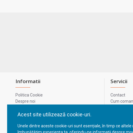
Informatii
Servicii
Politica Cookie
Contact
Despre noi
Cum comand
Termeni si conditii
Metode de p
Confidentialitate
Harta site-u
Acest site utilizează cookie-uri.
Prelucrarea datelor cu caracter personal
ODR
Unele dintre aceste cookie-uri sunt esențiale, în timp ce altele
GDPR - Datele tale
ANPC
îmbunătățim experiența ta, oferindu-ne informații despre mod
ANPC - SAL