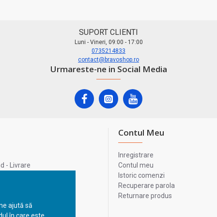
SUPORT CLIENTI
Luni - Vineri, 09:00 - 17:00
0735214833
contact@bravoshop.ro
Urmareste-ne in Social Media
Contul Meu
Inregistrare
 - Livrare
Contul meu
lata
Istoric comenzi
lui
Recuperare parola
Returnare produs
 ne ajută să
ul în care este