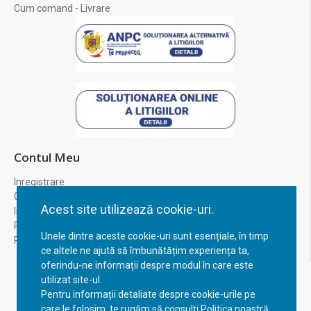
Cum comand - Livrare
Contul Meu
Inregistrare
Contul meu
Acest site utilizează cookie-uri.
Istoric comenzi
Recuperare parola
Unele dintre aceste cookie-uri sunt esențiale, în timp
Returnare produs
ce altele ne ajută să îmbunătățim experiența ta,
oferindu-ne informații despre modul în care este
utilizat site-ul.
Pentru informații detaliate despre cookie-urile pe
care le folosim, te rugăm să consulți Politica noastră