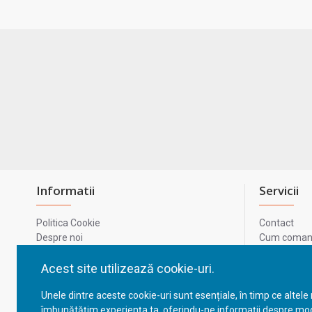
Informatii
Servicii
Politica Cookie
Contact
Despre noi
Cum comand
Termeni si conditii
Metode de p
Confidentialitate
Harta site-u
Acest site utilizează cookie-uri.
Prelucrarea datelor cu caracter personal
ODR
Unele dintre aceste cookie-uri sunt esențiale, în timp ce altele
GDPR - Datele tale
ANPC
îmbunătățim experiența ta, oferindu-ne informații despre mod
ANPC - SAL