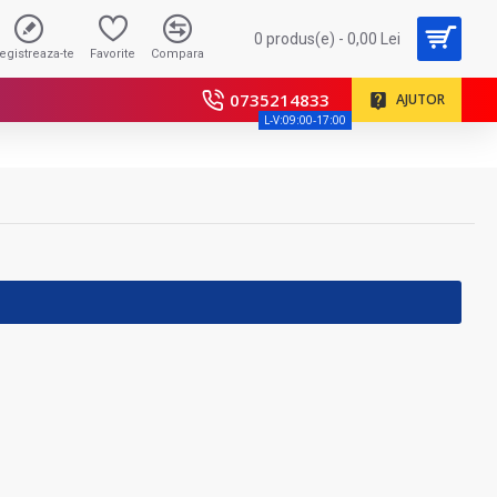
0 produs(e) - 0,00 Lei
registreaza-te
Favorite
Compara
0735214833
AJUTOR
L-V:09:00-17:00