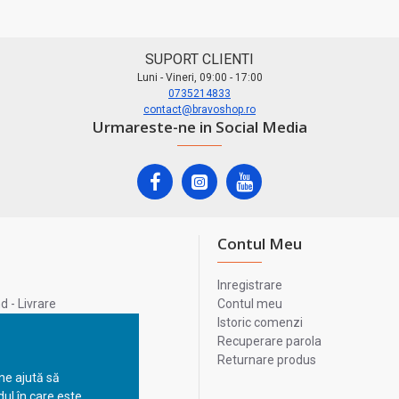
SUPORT CLIENTI
Luni - Vineri, 09:00 - 17:00
0735214833
contact@bravoshop.ro
Urmareste-ne in Social Media
Contul Meu
Inregistrare
 - Livrare
Contul meu
lata
Istoric comenzi
lui
Recuperare parola
Returnare produs
 ne ajută să
ul în care este