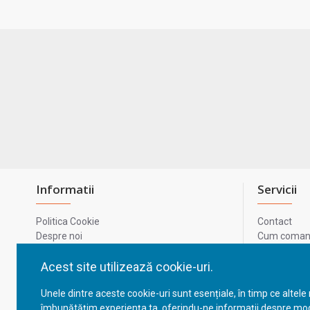
Informatii
Servicii
Politica Cookie
Contact
Despre noi
Cum comand
Termeni si conditii
Metode de p
Confidentialitate
Harta site-u
Acest site utilizează cookie-uri.
Prelucrarea datelor cu caracter personal
ODR
Unele dintre aceste cookie-uri sunt esențiale, în timp ce altele
GDPR - Datele tale
ANPC
îmbunătățim experiența ta, oferindu-ne informații despre mod
ANPC - SAL