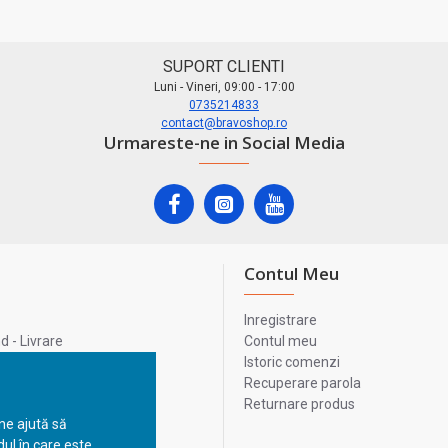
SUPORT CLIENTI
Luni - Vineri, 09:00 - 17:00
0735214833
contact@bravoshop.ro
Urmareste-ne in Social Media
Contul Meu
Inregistrare
 - Livrare
Contul meu
lata
Istoric comenzi
lui
Recuperare parola
Returnare produs
 ne ajută să
ul în care este