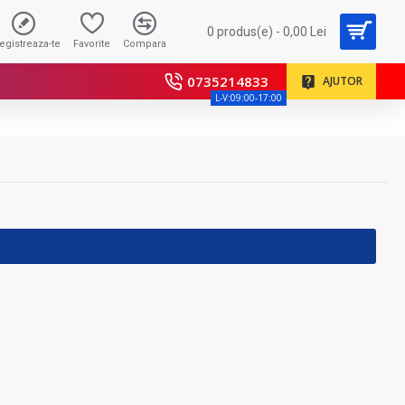
0 produs(e) - 0,00 Lei
registreaza-te
Favorite
Compara
0735214833
AJUTOR
L-V:09:00-17:00