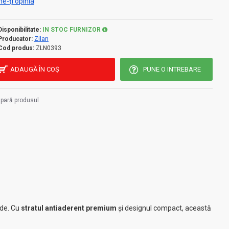
e-ţi opinia
Disponibilitate:
IN STOC FURNIZOR
Producator:
Zilan
Cod produs:
ZLN0393
ADAUGĂ ÎN COŞ
PUNE O INTREBARE
pară produsul
ide. Cu
stratul antiaderent premium
și designul compact, această