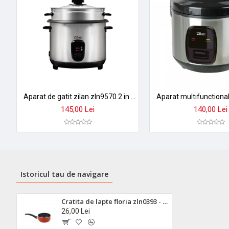
Aparat de gatit zilan zln9570 2 in 1 - orez aburi, 1,5 l, 500w, antiaderent cu functie mentinere caldura
145,00 Lei
140,00 Lei
Istoricul tau de navigare
Cratita de lapte floria zln0393 - aluminiu antiaderent, diametru 12 cm, inaltime 5 cm
26,00 Lei