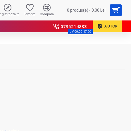
0 produs(e) - 0,00 Lei
registreaza-te
Favorite
Compara
0735214833
AJUTOR
L-V:09:00-17:00