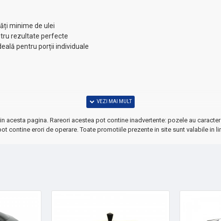
tăți minime de ulei
ntru rezultate perfecte
eală pentru porții individuale
in acesta pagina. Rareori acestea pot contine inadvertente: pozele au caracter 
ot contine erori de operare. Toate promotiile prezente in site sunt valabile in li
călzirea rapidă a unor cantități mici de lichide.