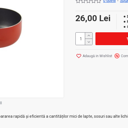
0 opinii
-
Spun
26,00 Lei
Adaugă in Wishlist
Com
I
area rapidă și eficientă a cantităților mici de lapte, sosuri sau alte lich