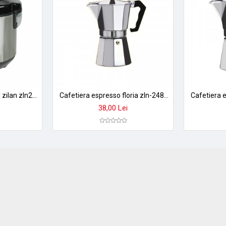
Aparat multifunctional zilan zln2793 pentru orez si gatit la abur - 1.5l, 500w, design premium
Cafetiera espresso floria zln-2485 din aluminiu - 150ml, 3 cesti, design elegant argintiu
38,00 Lei