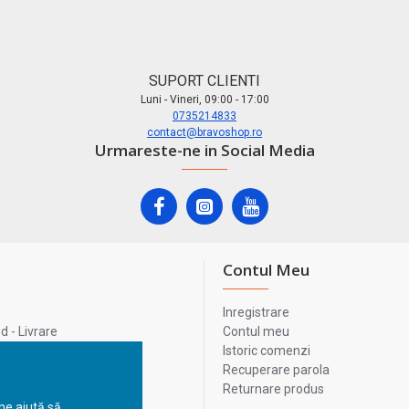
SUPORT CLIENTI
Luni - Vineri, 09:00 - 17:00
0735214833
contact@bravoshop.ro
Urmareste-ne in Social Media
Contul Meu
Inregistrare
 - Livrare
Contul meu
lata
Istoric comenzi
lui
Recuperare parola
Returnare produs
 ne ajută să