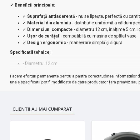
✓ Beneficii principale:
✓
Suprafață antiaderentă
- nu se lipește, perfectă cu canti
✓
Material din aluminiu
- distribuție uniformă a căldurii pe
✓
Dimensiuni compacte
- diametru 12 cm, înălțime 5 cm, id
✓
Ușor de curățat
- compatibilă cu mașina de spălat vase
✓
Design ergonomic
- manevrare simplă și sigură
Specificații tehnice:
• Diametru: 12 cm
• Înălțime: 5 cm
Facem eforturi permanente pentru a pastra corectitudinea informatiilor d
• Material: Aluminiu cu strat antiaderent
unele specificatii pot fi modificate de catre producator fara preaviz sau p
• Compatibilitate: Toate tipurile de plite
⚡ Sfaturi pentru utilizare optimă:
• Spălați cu apă fierbinte înainte de prima folosire
CLIENTII AU MAI CUMPARAT
• Utilizați doar ustensile din plastic sau lemn
• Evitați bureții abrazivi pentru a păstra stratul antiaderent
★ Garanție:
2 ani cu posibilitate de service
Perfect pentru prepararea laptelui cald, a sosurilor fine sau pentru în