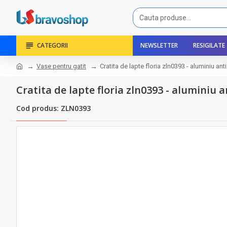
CATEGORII
NEWSLETTER
RESIGILATE
Vase pentru gatit
Cratita de lapte floria zln0393 - aluminiu an
Cratita de lapte floria zln0393 - aluminiu
Cod produs: ZLN0393