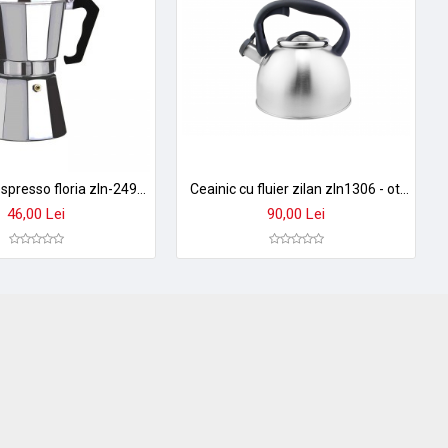
Cafetiera espresso floria zln-2492 - aluminiu, 6 cani, 300ml, argintiu - pentru aragaz
Ceainic cu fluier zilan zln1306 - otel inoxidabil 3,5l, universal gaz/ electric/ inductie
46,00 Lei
90,00 Lei