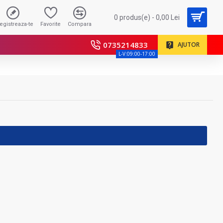
0 produs(e) - 0,00 Lei
registreaza-te
Favorite
Compara
0735214833
AJUTOR
L-V:09:00-17:00