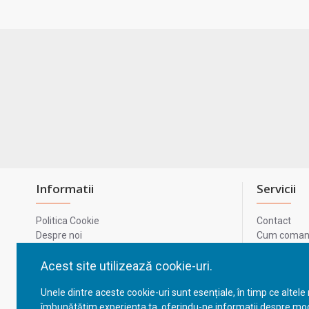
Informatii
Servicii
Politica Cookie
Contact
Despre noi
Cum comand
Termeni si conditii
Metode de p
Confidentialitate
Harta site-u
Acest site utilizează cookie-uri.
Prelucrarea datelor cu caracter personal
ODR
Unele dintre aceste cookie-uri sunt esențiale, în timp ce altele
GDPR - Datele tale
ANPC
îmbunătățim experiența ta, oferindu-ne informații despre mod
ANPC - SAL