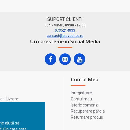
SUPORT CLIENTI
Luni - Vineri, 09:00 - 17:00
0735214833
contact@bravoshop.ro
Urmareste-ne in Social Media
Contul Meu
Inregistrare
 - Livrare
Contul meu
lata
Istoric comenzi
lui
Recuperare parola
Returnare produs
 ne ajută să
ul în care este