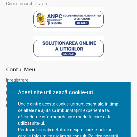
Cum comand - Livrare
Contul Meu
Inregistrare
Contul meu
Acest site utilizează cookie-uri.
Istoric comenzi
Recuperare parola
Unele dintre aceste cookie-uri sunt esențiale, în timp
Returnare produs
ce altele ne ajută să îmbunătățim experiența ta,
oferindu-ne informații despre modul în care este
utilizat site-ul.
Pentru informații detaliate despre cookie-urile pe
care le folosim, te rugăm să consulți Politica noastră