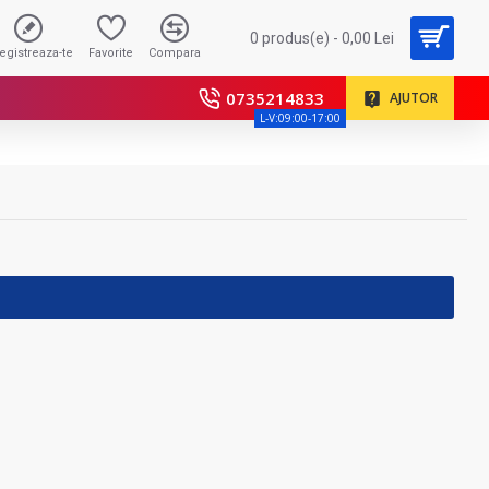
0 produs(e) - 0,00 Lei
registreaza-te
Favorite
Compara
0735214833
AJUTOR
L-V:09:00-17:00