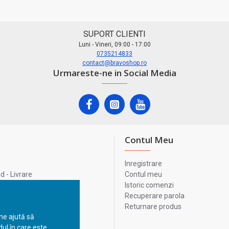
SUPORT CLIENTI
Luni - Vineri, 09:00 - 17:00
0735214833
contact@bravoshop.ro
Urmareste-ne in Social Media
Contul Meu
Inregistrare
 - Livrare
Contul meu
lata
Istoric comenzi
lui
Recuperare parola
Returnare produs
 ne ajută să
ul în care este