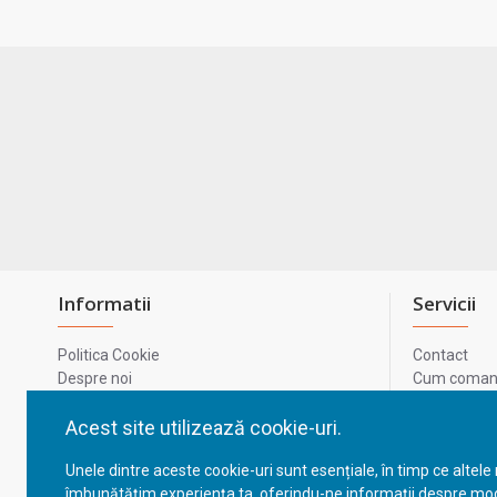
Informatii
Servicii
Politica Cookie
Contact
Despre noi
Cum comand
Termeni si conditii
Metode de p
Confidentialitate
Harta site-u
Acest site utilizează cookie-uri.
Prelucrarea datelor cu caracter personal
ODR
Unele dintre aceste cookie-uri sunt esențiale, în timp ce altele
GDPR - Datele tale
ANPC
îmbunătățim experiența ta, oferindu-ne informații despre mod
ANPC - SAL