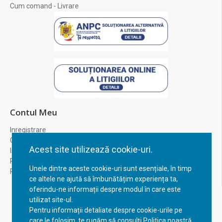
Cum comand - Livrare
Contul Meu
Inregistrare
Contul meu
Acest site utilizează cookie-uri.
Istoric comenzi
Recuperare parola
Unele dintre aceste cookie-uri sunt esențiale, în timp
Returnare produs
ce altele ne ajută să îmbunătățim experiența ta,
oferindu-ne informații despre modul în care este
utilizat site-ul.
Pentru informații detaliate despre cookie-urile pe
care le folosim, te rugăm să consulți Politica noastră