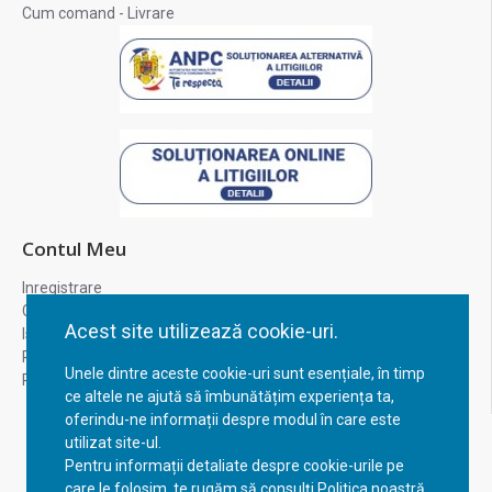
Cum comand - Livrare
Contul Meu
Inregistrare
Contul meu
Acest site utilizează cookie-uri.
Istoric comenzi
Recuperare parola
Unele dintre aceste cookie-uri sunt esențiale, în timp
Returnare produs
ce altele ne ajută să îmbunătățim experiența ta,
oferindu-ne informații despre modul în care este
utilizat site-ul.
Pentru informații detaliate despre cookie-urile pe
care le folosim, te rugăm să consulți Politica noastră