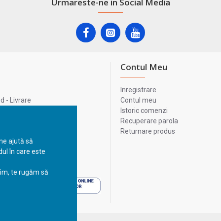
Urmareste-ne in Social Media
Contul Meu
Inregistrare
 - Livrare
Contul meu
lata
Istoric comenzi
lui
Recuperare parola
Returnare produs
 ne ajută să
ul în care este
 - Livrare
sim, te rugăm să
 - Livrare