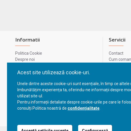
Informatii
Servicii
Politica Cookie
Contact
Despre noi
Cum comand
Termeni si conditii
Metode de p
Confidentialitate
Harta site-u
Acest site utilizează cookie-uri.
Prelucrarea datelor cu caracter personal
ODR
Unele dintre aceste cookie-uri sunt esențiale, în timp ce altele
GDPR - Datele tale
ANPC
îmbunătățim experiența ta, oferindu-ne informații despre mod
ANPC - SAL
utilizat site-ul.
Cum comand
Pentru informații detaliate despre cookie-urile pe care le folo
Cum comand
consulți Politica noastră de
confidențialitate
.
Acceptă setările curente
Configurează