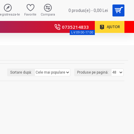
0 produs(e) - 0,00 Lei
registreaza-te
Favorite
Compara
0735214833
AJUTOR
L-V:09:00-17:00
Sortare după:
Produse pe pagină: