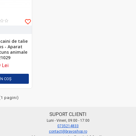
caini de talie
os - Aparat
 tuns animale
21029
 Lei
ÎN COŞ
(1 pagini)
SUPORT CLIENTI
Luni - Vineri, 09:00 - 17:00
0735214833
contact@bravoshop.ro