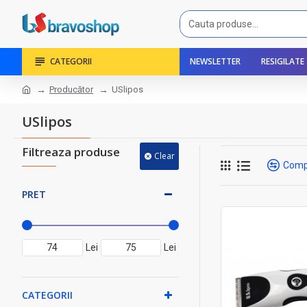
CATEGORII
NEWSLETTER
RESIGILATE
Producător
USlipos
USlipos
Filtreaza produse
Clear
Comp
PRET
Lei
Lei
CATEGORII