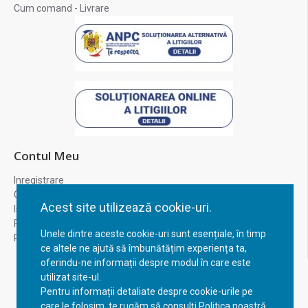
Cum comand - Livrare
Contul Meu
Inregistrare
Contul meu
Acest site utilizează cookie-uri.
Istoric comenzi
Recuperare parola
Unele dintre aceste cookie-uri sunt esențiale, în timp
Returnare produs
ce altele ne ajută să îmbunătățim experiența ta,
oferindu-ne informații despre modul în care este
utilizat site-ul.
Pentru informații detaliate despre cookie-urile pe
care le folosim, te rugăm să consulți Politica noastră