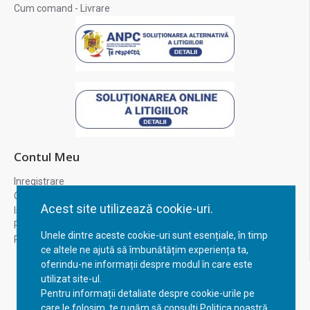
Cum comand - Livrare
Contul Meu
Inregistrare
Contul meu
Acest site utilizează cookie-uri.
Istoric comenzi
Recuperare parola
Unele dintre aceste cookie-uri sunt esențiale, în timp
Returnare produs
ce altele ne ajută să îmbunătățim experiența ta,
oferindu-ne informații despre modul în care este
utilizat site-ul.
Pentru informații detaliate despre cookie-urile pe
care le folosim, te rugăm să consulți Politica noastră