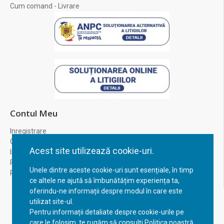
Cum comand - Livrare
Contul Meu
Inregistrare
Contul meu
Acest site utilizează cookie-uri.
Istoric comenzi
Recuperare parola
Unele dintre aceste cookie-uri sunt esențiale, în timp
Returnare produs
ce altele ne ajută să îmbunătățim experiența ta,
oferindu-ne informații despre modul în care este
utilizat site-ul.
Pentru informații detaliate despre cookie-urile pe
care le folosim, te rugăm să consulți Politica noastră