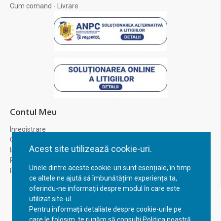
Cum comand - Livrare
Contul Meu
Inregistrare
Contul meu
Acest site utilizează cookie-uri.
Istoric comenzi
Recuperare parola
Unele dintre aceste cookie-uri sunt esențiale, în timp
Returnare produs
ce altele ne ajută să îmbunătățim experiența ta,
oferindu-ne informații despre modul în care este
utilizat site-ul.
Pentru informații detaliate despre cookie-urile pe
care le folosim, te rugăm să consulți Politica noastră