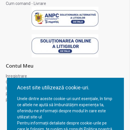
Cum comand - Livrare
Contul Meu
Inregistrare
Contul meu
Acest site utilizează cookie-uri.
Istoric comenzi
Recuperare parola
Unele dintre aceste cookie-uri sunt esențiale, în timp
Returnare produs
ce altele ne ajută să îmbunătățim experiența ta,
oferindu-ne informații despre modul în care este
utilizat site-ul.
Pentru informații detaliate despre cookie-urile pe
care le folosim, te rugăm să consulți Politica noastră