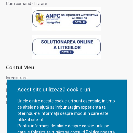
Cum comand - Livrare
Contul Meu
Inregistrare
Contul meu
Acest site utilizează cookie-uri.
Istoric comenzi
Recuperare parola
Unele dintre aceste cookie-uri sunt esențiale, în timp
Returnare produs
ce altele ne ajută să îmbunătățim experiența ta,
oferindu-ne informații despre modul în care este
utilizat site-ul.
Pentru informații detaliate despre cookie-urile pe
care le folosim, te rugăm să consulți Politica noastră