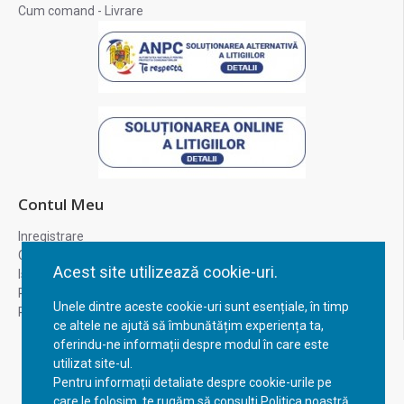
Cum comand - Livrare
Contul Meu
Inregistrare
Contul meu
Acest site utilizează cookie-uri.
Istoric comenzi
Recuperare parola
Unele dintre aceste cookie-uri sunt esențiale, în timp
Returnare produs
ce altele ne ajută să îmbunătățim experiența ta,
oferindu-ne informații despre modul în care este
utilizat site-ul.
Pentru informații detaliate despre cookie-urile pe
care le folosim, te rugăm să consulți Politica noastră