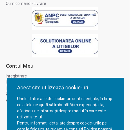
Cum comand - Livrare
Contul Meu
Inregistrare
Contul meu
Acest site utilizează cookie-uri.
Istoric comenzi
Recuperare parola
Unele dintre aceste cookie-uri sunt esențiale, în timp
Returnare produs
ce altele ne ajută să îmbunătățim experiența ta,
oferindu-ne informații despre modul în care este
utilizat site-ul.
Pentru informații detaliate despre cookie-urile pe
care le folosim, te rugăm să consulți Politica noastră