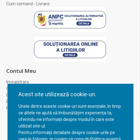
Cum comand - Livrare
Contul Meu
Inregistrare
Contul meu
Acest site utilizează cookie-uri.
Istoric comenzi
Recuperare parola
Unele dintre aceste cookie-uri sunt esențiale, în timp
Returnare produs
ce altele ne ajută să îmbunătățim experiența ta,
oferindu-ne informații despre modul în care este
utilizat site-ul.
Pentru informații detaliate despre cookie-urile pe
care le folosim, te rugăm să consulți Politica noastră