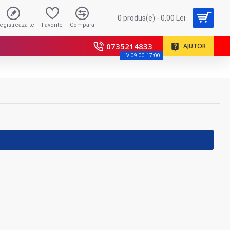
0 produs(e) - 0,00 Lei
registreaza-te
Favorite
Compara
0735214833
AJUTOR
L-V:09:00-17:00