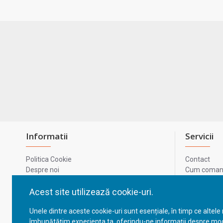
Informatii
Servicii
Politica Cookie
Contact
Despre noi
Cum comand
Termeni si conditii
Metode de p
Confidentialitate
Harta site-u
Acest site utilizează cookie-uri.
Prelucrarea datelor cu caracter personal
ODR
Unele dintre aceste cookie-uri sunt esențiale, în timp ce altele
GDPR - Datele tale
ANPC
îmbunătățim experiența ta, oferindu-ne informații despre mod
ANPC - SAL