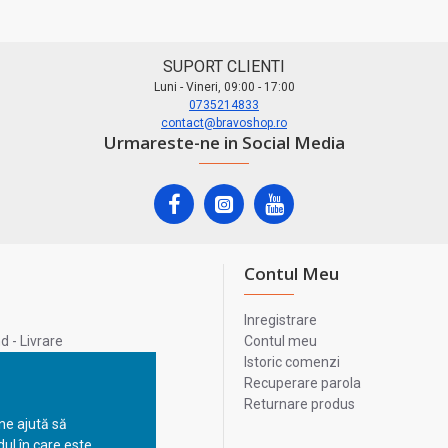
SUPORT CLIENTI
Luni - Vineri, 09:00 - 17:00
0735214833
contact@bravoshop.ro
Urmareste-ne in Social Media
Contul Meu
Inregistrare
 - Livrare
Contul meu
lata
Istoric comenzi
lui
Recuperare parola
Returnare produs
 ne ajută să
ul în care este