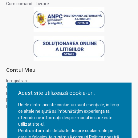
Cum comand - Livrare
Contul Meu
Inregistrare
Contul meu
Acest site utilizează cookie-uri.
Istoric comenzi
Recuperare parola
Unele dintre aceste cookie-uri sunt esențiale, în timp
Returnare produs
ce altele ne ajută să îmbunătățim experiența ta,
oferindu-ne informații despre modul în care este
utilizat site-ul.
Pentru informații detaliate despre cookie-urile pe
care le folosim, te rugăm să consulți Politica noastră