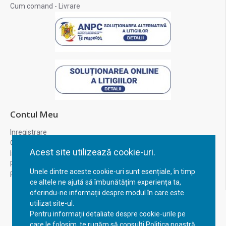
Cum comand - Livrare
Contul Meu
Inregistrare
Contul meu
Acest site utilizează cookie-uri.
Istoric comenzi
Recuperare parola
Unele dintre aceste cookie-uri sunt esențiale, în timp
Returnare produs
ce altele ne ajută să îmbunătățim experiența ta,
oferindu-ne informații despre modul în care este
utilizat site-ul.
Pentru informații detaliate despre cookie-urile pe
care le folosim, te rugăm să consulți Politica noastră