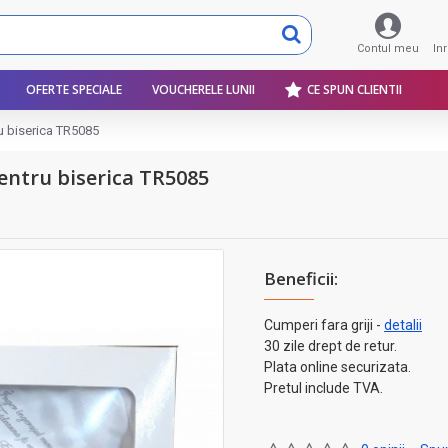
Contul meu
In
OFERTE SPECIALE
VOUCHERELE LUNII
CE SPUN CLIENTII
ru biserica TR5085
pentru biserica TR5085
Beneficii:
Cumperi fara griji -
detalii
30 zile drept de retur.
Plata online securizata.
Pretul include TVA.