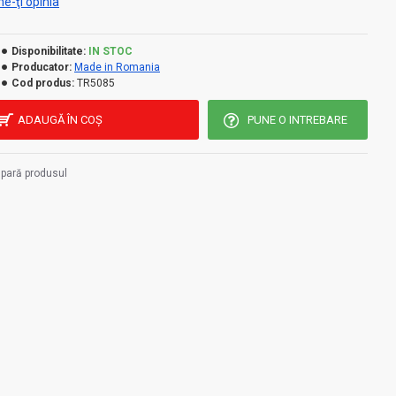
e-ţi opinia
Disponibilitate:
IN STOC
Producator:
Made in Romania
Cod produs:
TR5085
ADAUGĂ ÎN COŞ
PUNE O INTREBARE
pară produsul