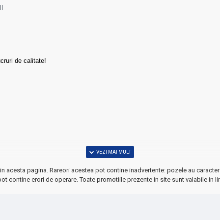
I
ruri de calitate!
ni: 26x42 cm);
in acesta pagina. Rareori acestea pot contine inadvertente: pozele au caracter 
ot contine erori de operare. Toate promotiile prezente in site sunt valabile in li