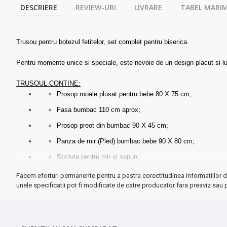
DESCRIERE
REVIEW-URI
LIVRARE
TABEL MARIM
Trusou pentru botezul fetitelor, set complet pentru biserica.
Pentru momente unice si speciale, este nevoie de un design placut si luc
TRUSOUL CONTINE:
Prosop moale plusat pentru bebe 80 X 75 cm;
Fasa bumbac 110 cm aprox;
Prosop preot din bumbac 90 X 45 cm;
Panza de mir (Pled) bumbac bebe 90 X 80 cm;
Sticluta pentru mir si sapun;
Este ambalat in cutie cu fereastră transparenta (dimensiu
Facem eforturi permanente pentru a pastra corectitudinea informatiilor d
unele specificatii pot fi modificate de catre producator fara preaviz sau p