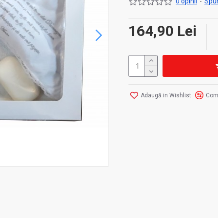
0 opinii
-
Spun
164,90 Lei
Adaugă in Wishlist
Com