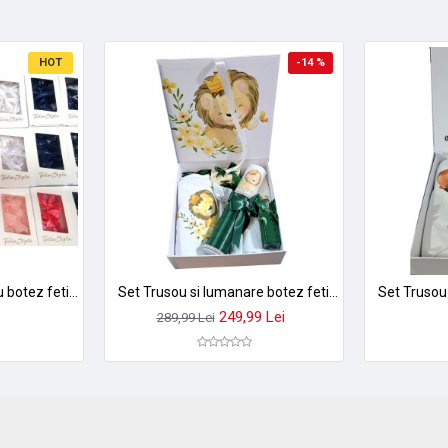
HOT
-14 %
Set 20 cruciulite pentru botez fetite si baieti TRB479
Set Trusou si lumanare botez fetite si baieti complet pentru biserica ALBINUTA8
249,99 Lei
289,99 Lei