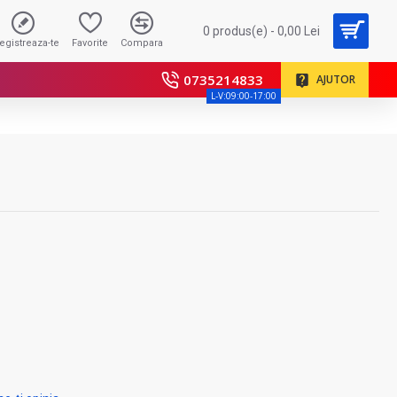
0 produs(e) - 0,00 Lei
registreaza-te
Favorite
Compara
0735214833
AJUTOR
L-V:09:00-17:00