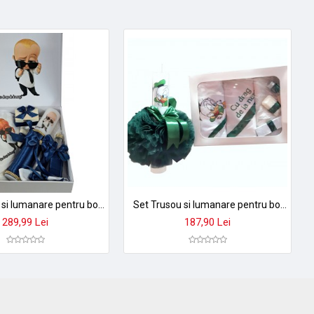
Set Trusou si lumanare pentru botez baieti, set complet pentru biserica ALBINUTA22
Set Trusou si lumanare pentru botez fetite si baieti, set complet pentru biserica ALBINUTA1
289,99 Lei
187,90 Lei