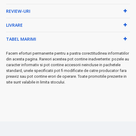
Panza mir brodata din bumbac 80 X 80 cm;
Sticluta pentru mir si sapun;
REVIEW-URI
Este ambalat in cutie cu fereastră transparenta
LIVRARE
(dimensiuni: 26x42 cm);
Fotografii reale - executate de "Echipa BravoShop".
TABEL MARIMI
Facem eforturi permanente pentru a pastra corectitudinea informatiilor
din acesta pagina. Rareori acestea pot contine inadvertente: pozele au
caracter informativ si pot contine accesorii neincluse in pachetele
standard, unele specificatii pot fi modificate de catre producator fara
preaviz sau pot contine erori de operare. Toate promotiile prezente in
site sunt valabile in limita stocului.