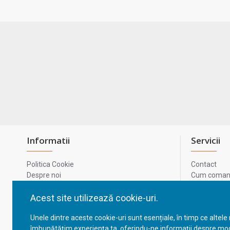
Informatii
Servicii
Politica Cookie
Contact
Despre noi
Cum comand
Termeni si conditii
Metode de p
Confidentialitate
Harta site-u
Acest site utilizează cookie-uri.
Prelucrarea datelor cu caracter personal
ODR
Unele dintre aceste cookie-uri sunt esențiale, în timp ce altele
GDPR - Datele tale
ANPC
îmbunătățim experiența ta, oferindu-ne informații despre mod
ANPC - SAL