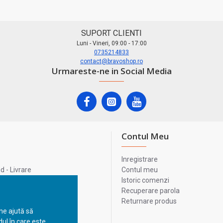
SUPORT CLIENTI
Luni - Vineri, 09:00 - 17:00
0735214833
contact@bravoshop.ro
Urmareste-ne in Social Media
Contul Meu
Inregistrare
 - Livrare
Contul meu
lata
Istoric comenzi
lui
Recuperare parola
Returnare produs
 ne ajută să
ul în care este