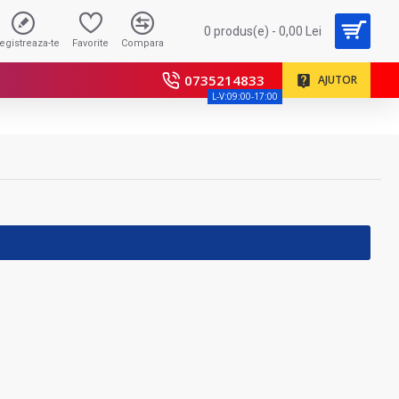
0 produs(e) - 0,00 Lei
registreaza-te
Favorite
Compara
0735214833
AJUTOR
L-V:09:00-17:00