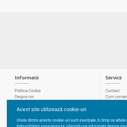
Informatii
Servicii
Politica Cookie
Contact
Despre noi
Cum comand
Termeni si conditii
Metode de p
Confidentialitate
Harta site-u
Acest site utilizează cookie-uri.
Prelucrarea datelor cu caracter personal
ODR
Unele dintre aceste cookie-uri sunt esențiale, în timp ce altele
GDPR - Datele tale
ANPC
îmbunătățim experiența ta, oferindu-ne informații despre mod
ANPC - SAL