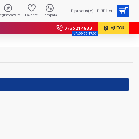
0 produs(e) - 0,00 Lei
registreaza-te
Favorite
Compara
0735214833
AJUTOR
L-V:09:00-17:00