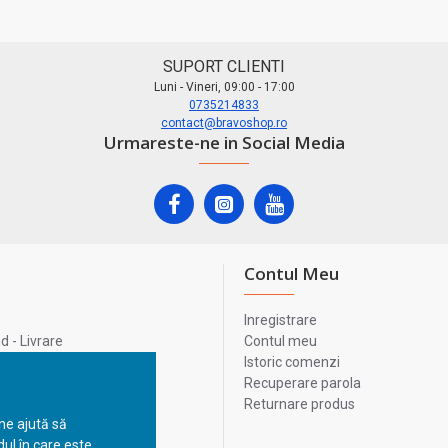
SUPORT CLIENTI
Luni - Vineri, 09:00 - 17:00
0735214833
contact@bravoshop.ro
Urmareste-ne in Social Media
Contul Meu
Inregistrare
 - Livrare
Contul meu
lata
Istoric comenzi
lui
Recuperare parola
Returnare produs
 ne ajută să
ul în care este