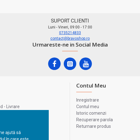
SUPORT CLIENTI
Luni - Vineri, 09:00 - 17:00
0735214833
contact@bravoshop.ro
Urmareste-ne in Social Media
Contul Meu
Inregistrare
 - Livrare
Contul meu
lata
Istoric comenzi
lui
Recuperare parola
Returnare produs
 ne ajută să
ul în care este