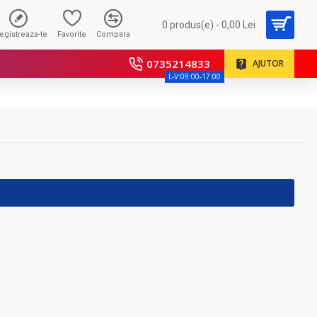
0 produs(e) - 0,00 Lei
registreaza-te
Favorite
Compara
0735214833
AJUTOR
L-V:09:00-17:00