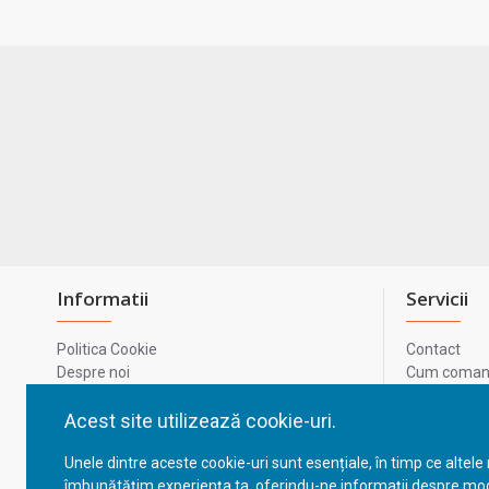
Informatii
Servicii
Politica Cookie
Contact
Despre noi
Cum comand
Termeni si conditii
Metode de p
Confidentialitate
Harta site-u
Acest site utilizează cookie-uri.
Prelucrarea datelor cu caracter personal
ODR
Unele dintre aceste cookie-uri sunt esențiale, în timp ce altele
GDPR - Datele tale
ANPC
îmbunătățim experiența ta, oferindu-ne informații despre mod
ANPC - SAL