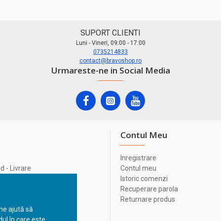
SUPORT CLIENTI
Luni - Vineri, 09:00 - 17:00
0735214833
contact@bravoshop.ro
Urmareste-ne in Social Media
Contul Meu
Inregistrare
 - Livrare
Contul meu
lata
Istoric comenzi
lui
Recuperare parola
Returnare produs
 ne ajută să
ul în care este