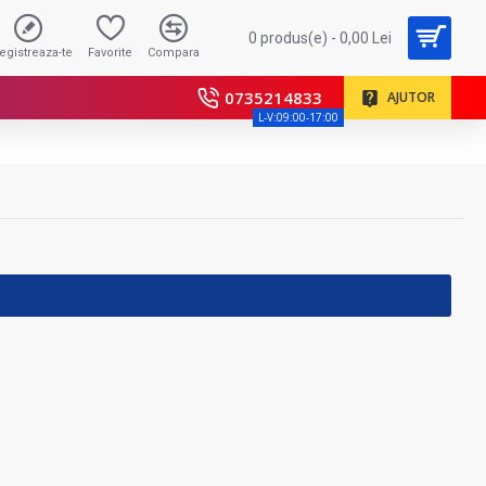
0 produs(e) - 0,00 Lei
registreaza-te
Favorite
Compara
0735214833
AJUTOR
L-V:09:00-17:00