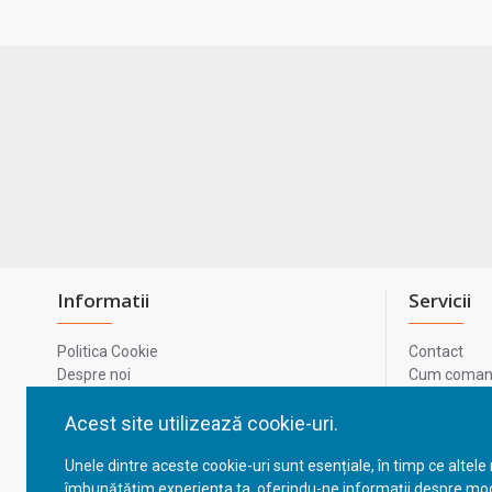
Informatii
Servicii
Politica Cookie
Contact
Despre noi
Cum comand
Termeni si conditii
Metode de p
Confidentialitate
Harta site-u
Acest site utilizează cookie-uri.
Prelucrarea datelor cu caracter personal
ODR
Unele dintre aceste cookie-uri sunt esențiale, în timp ce altele
GDPR - Datele tale
ANPC
îmbunătățim experiența ta, oferindu-ne informații despre mod
ANPC - SAL