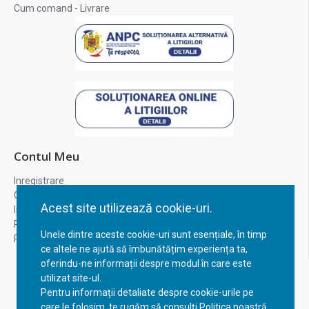
Cum comand - Livrare
Contul Meu
Inregistrare
Contul meu
Acest site utilizează cookie-uri.
Istoric comenzi
Recuperare parola
Unele dintre aceste cookie-uri sunt esențiale, în timp
Returnare produs
ce altele ne ajută să îmbunătățim experiența ta,
oferindu-ne informații despre modul în care este
utilizat site-ul.
Pentru informații detaliate despre cookie-urile pe
care le folosim, te rugăm să consulți Politica noastră