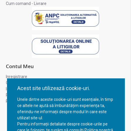
Cum comand - Livrare
Contul Meu
Inregistrare
Contul meu
Acest site utilizează cookie-uri.
Istoric comenzi
Recuperare parola
Unele dintre aceste cookie-uri sunt esențiale, în timp
Returnare produs
ce altele ne ajută să îmbunătățim experiența ta,
oferindu-ne informații despre modul în care este
utilizat site-ul.
Pentru informații detaliate despre cookie-urile pe
care le folosim, te rugăm să consulți Politica noastră