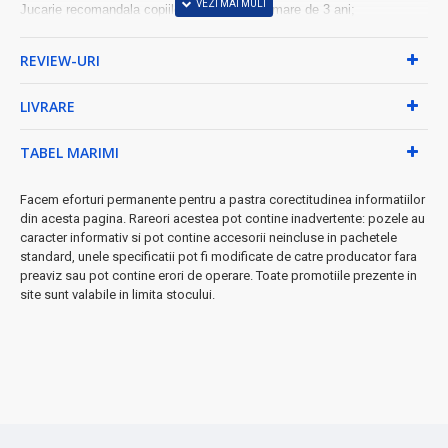
Jucarie recomandala copiilor cu varsta mai mare de 3 ani;
Jucarie ideala pentru cadouri;
REVIEW-URI
LIVRARE
TABEL MARIMI
Facem eforturi permanente pentru a pastra corectitudinea informatiilor
din acesta pagina. Rareori acestea pot contine inadvertente: pozele au
caracter informativ si pot contine accesorii neincluse in pachetele
standard, unele specificatii pot fi modificate de catre producator fara
preaviz sau pot contine erori de operare. Toate promotiile prezente in
site sunt valabile in limita stocului.