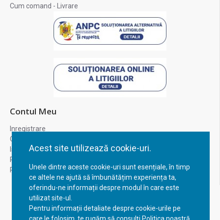
Cum comand - Livrare
Contul Meu
Inregistrare
Contul meu
Acest site utilizează cookie-uri.
Istoric comenzi
Recuperare parola
Unele dintre aceste cookie-uri sunt esențiale, în timp
Returnare produs
ce altele ne ajută să îmbunătățim experiența ta,
oferindu-ne informații despre modul în care este
utilizat site-ul.
Pentru informații detaliate despre cookie-urile pe
care le folosim, te rugăm să consulți Politica noastră