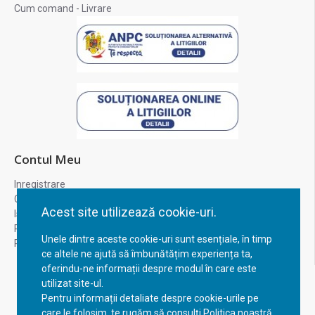
Cum comand - Livrare
Contul Meu
Inregistrare
Contul meu
Acest site utilizează cookie-uri.
Istoric comenzi
Recuperare parola
Unele dintre aceste cookie-uri sunt esențiale, în timp
Returnare produs
ce altele ne ajută să îmbunătățim experiența ta,
oferindu-ne informații despre modul în care este
utilizat site-ul.
Pentru informații detaliate despre cookie-urile pe
care le folosim, te rugăm să consulți Politica noastră