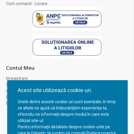
Cum comand - Livrare
Contul Meu
Inregistrare
Contul meu
Acest site utilizează cookie-uri.
Istoric comenzi
Recuperare parola
Unele dintre aceste cookie-uri sunt esențiale, în timp
Returnare produs
ce altele ne ajută să îmbunătățim experiența ta,
oferindu-ne informații despre modul în care este
utilizat site-ul.
Pentru informații detaliate despre cookie-urile pe
care le folosim, te rugăm să consulți Politica noastră