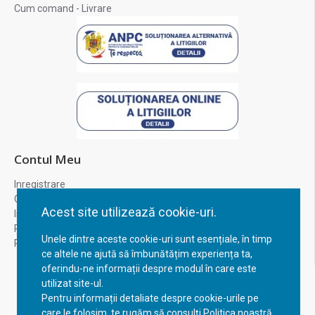
Cum comand - Livrare
Contul Meu
Inregistrare
Contul meu
Acest site utilizează cookie-uri.
Istoric comenzi
Recuperare parola
Unele dintre aceste cookie-uri sunt esențiale, în timp
Returnare produs
ce altele ne ajută să îmbunătățim experiența ta,
oferindu-ne informații despre modul în care este
utilizat site-ul.
Pentru informații detaliate despre cookie-urile pe
care le folosim, te rugăm să consulți Politica noastră