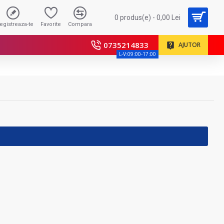
0 produs(e) - 0,00 Lei
registreaza-te
Favorite
Compara
0735214833
AJUTOR
L-V:09:00-17:00