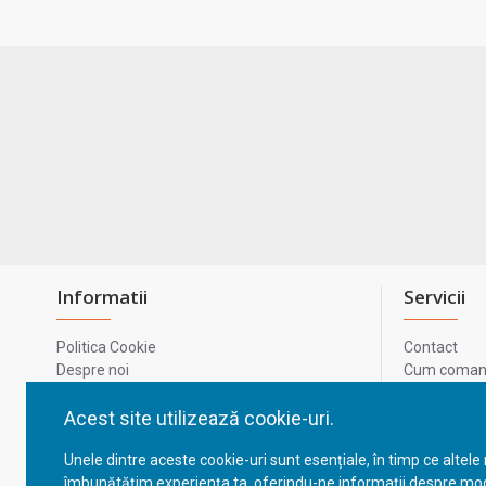
Informatii
Servicii
Politica Cookie
Contact
Despre noi
Cum comand
Termeni si conditii
Metode de p
Confidentialitate
Harta site-u
Acest site utilizează cookie-uri.
Prelucrarea datelor cu caracter personal
ODR
Unele dintre aceste cookie-uri sunt esențiale, în timp ce altele
GDPR - Datele tale
ANPC
îmbunătățim experiența ta, oferindu-ne informații despre mod
ANPC - SAL