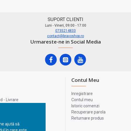
SUPORT CLIENTI
Luni - Vineri, 09:00 - 17:00
0735214833
contact@bravoshop.ro
Urmareste-ne in Social Media
Contul Meu
Inregistrare
 - Livrare
Contul meu
lata
Istoric comenzi
lui
Recuperare parola
Returnare produs
 ne ajută să
ul în care este