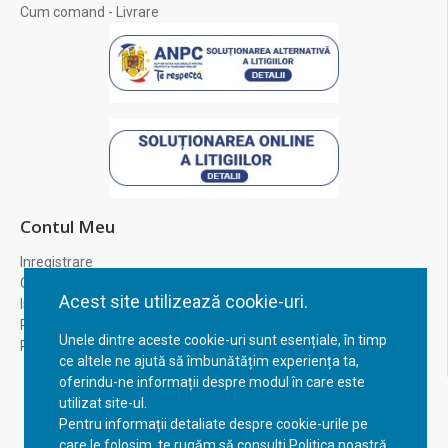
Cum comand - Livrare
Contul Meu
Inregistrare
Contul meu
Acest site utilizează cookie-uri.
Istoric comenzi
Recuperare parola
Unele dintre aceste cookie-uri sunt esențiale, în timp
Returnare produs
ce altele ne ajută să îmbunătățim experiența ta,
oferindu-ne informații despre modul în care este
utilizat site-ul.
Pentru informații detaliate despre cookie-urile pe
care le folosim, te rugăm să consulți Politica noastră